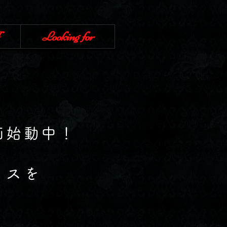
Looking for
画始動中！
イスを