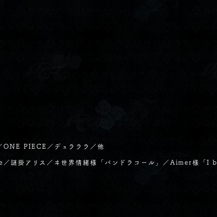
／
ONE PIECE／デュラララ／他
ue／
謎掛アリス／ヰ世界情緒様「パンドラコール」／Aimer様「I be