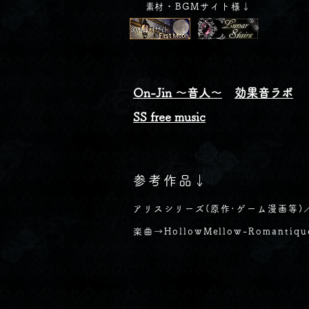
​素材・BGMサイト様↓​
On-Jin ～音人～
効果音ラボ
SS free music
​参考作品↓
アリスシリーズ(原作･ゲーム漫画等)
楽曲→
HollowMellow-Romantiq