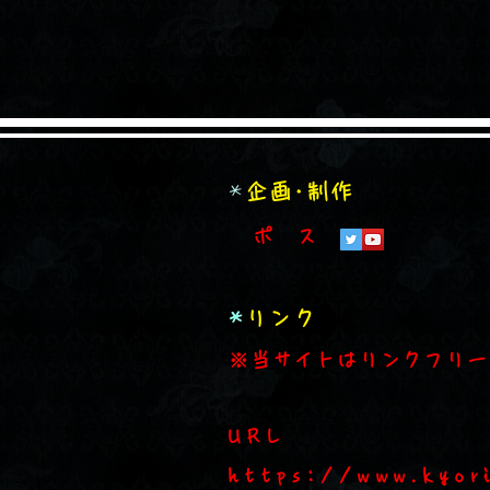
*
企画･制作
ポ ス
*
リンク
※当サイトはリンクフリー
​URL
https://www.kyor