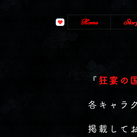
analytics.js
analytics.js
Home
Stor
『
狂宴の
各キャラ
掲載して