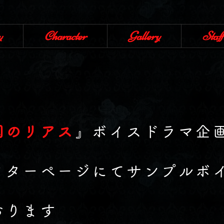
y
Character
Gallery
Staff
国のリアス
』ボイスドラマ企
クターページにてサンプルボ
おります